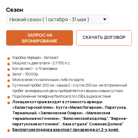
Сезон
ЗАПРОС НА
СКАЧАТЬ ДОГОВОР
БРОНИРОВАНИЕ
Коробка передач - Автомат
Мощность двигателя - 2.7/150 л.с.
Кол-во мест - 4-5 человека
Залог - 15000р.
Можно внести наличными, либо по карте.
Суточный пробег 200 км , свыше 2 - х суток 250 км, не потраченный
пробег за вчерашний день прибавляется к вашим новым суткам.
Подключение телефона/flashcard по USB к аудиосистеме
Локации которые входят в стоимость аренды:
«Халактырский пляж», бухта «Малая Лагерная», Паратунка,
Термальный, «Зеленовские Озерки», «Малкинские
термальные источники», "Вилючинский водопад", "Верхне-
паратунские источники" , база отдыха" Снежная Долина"
Бесплатная подача в аэропорт при аренде от 2-х дней.