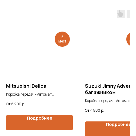
6
Л
мест
под
Mitsubishi Delica
Suzuki Jimny Adventu
багажником
Коробка передач - Автомат
Мощность двигателя - 3.0/185 л.с.
Коробка передач - Автомат
6 200
р.
Мощность двигателя - 0.7/65 
4 500
р.
Подробнее
Подробнее