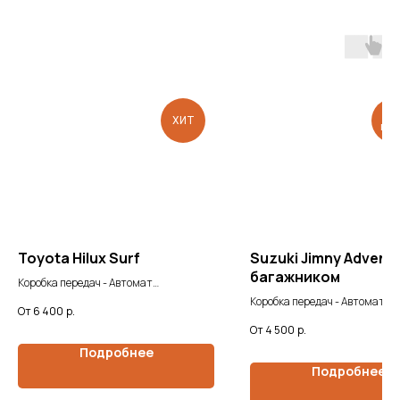
Л
ХИТ
под
Toyota Hilux Surf
Suzuki Jimny Adventu
багажником
Коробка передач - Автомат
Мощность двигателя - 2.7/150 л.с.
Коробка передач - Автомат
6 400
р.
Мощность двигателя - 0.7/65 
4 500
р.
Подробнее
Подробнее