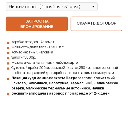
ЗАПРОС НА
СКАЧАТЬ ДОГОВОР
БРОНИРОВАНИЕ
Коробка передач - Автомат
Мощность двигателя - 1.5/110 л.с.
Кол-во мест - 4-5 человека
Залог - 15000р.
Можно внести наличными, либо по карте.
Суточный пробег 200 км , свыше 2 - х суток 250 км, не потраченный
пробег за вчерашний день прибавляется к вашим новым суткам.
Локации куда можно поехать: Петропавлоск-Камчатский,
Елизово, Вилючинск, Паратунка, Термальный, Зеленовские
озерки, Малкинские термальные источники, Начики
Бесплатная подача в аэропорт при аренде от 2-х дней.