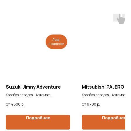
Лифт
подвески
Suzuki Jimny Adventure
Mitsubishi PAJERO 5 
Коробка передач - Автомат
Коробка передач - Автомат
Мощность двигателя - 0.7/65 л.с.
Мощность двигателя - 3.0/178
4 500
р.
6 700
р.
Подробнее
Подробнее