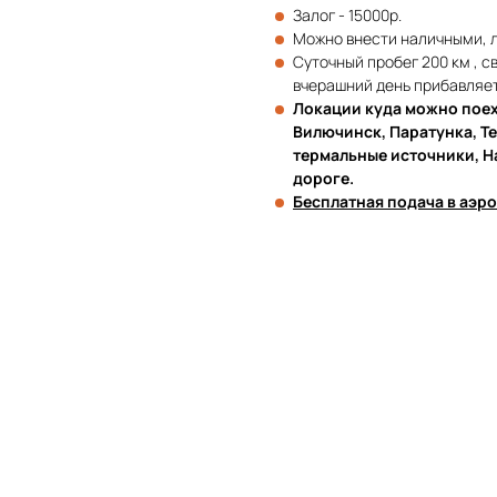
Залог - 15000р.
Можно внести наличными, л
Суточный пробег 200 км , св
вчерашний день прибавляет
Локации куда можно поех
Вилючинск, Паратунка, Т
термальные источники, Н
дороге.
Бесплатная подача в аэро