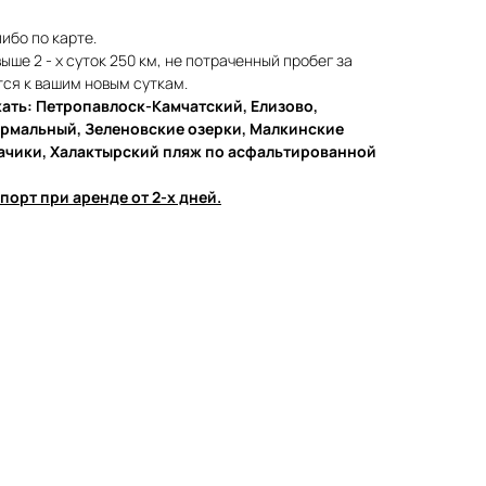
ибо по карте.
ыше 2 - х суток 250 км, не потраченный пробег за
ся к вашим новым суткам.
ать: Петропавлоск-Камчатский, Елизово,
ермальный, Зеленовские озерки, Малкинские
ачики, Халактырский пляж по асфальтированной
порт при аренде от 2-х дней.