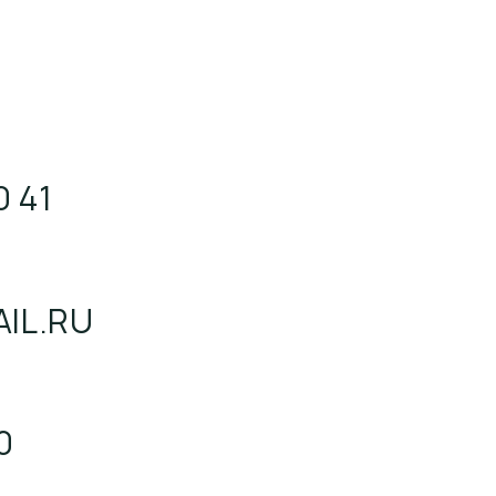
0 41
IL.RU
0