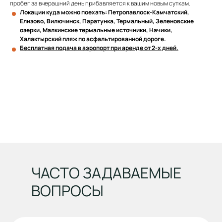
пробег за вчерашний день прибавляется к вашим новым суткам.
Локации куда можно поехать: Петропавлоск-Камчатский,
Елизово, Вилючинск, Паратунка, Термальный, Зеленовские
озерки, Малкинские термальные источники, Начики,
Халактырский пляж по асфальтированной дороге.
Бесплатная подача в аэропорт при аренде от 2-х дней.
ЧАСТО ЗАДАВАЕМЫЕ
ВОПРОСЫ