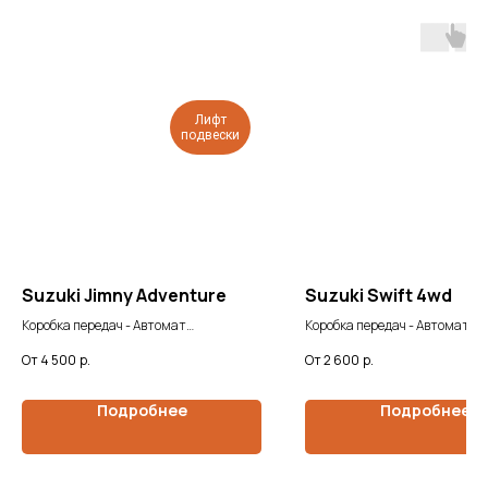
Лифт
подвески
Suzuki Jimny Adventure
Suzuki Swift 4wd
Коробка передач - Автомат
Коробка передач - Автомат
Мощность двигателя - 0.7/65 л.с.
Мощность двигателя - 1,3/91л
4 500
р.
2 600
р.
Подробнее
Подробнее