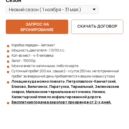
Сезон
ЗАПРОС НА
СКАЧАТЬ ДОГОВОР
БРОНИРОВАНИЕ
Коробка передач - Автомат
Мощность двигателя - 1.5/110 л.с.
Кол-во мест - 4-5 человека
Залог - 15000р.
Можно внести наличными, либо по карте.
Суточный пробег 200 км , свыше 2 - х суток 250 км, не потраченный
пробег за вчерашний день прибавляется к вашим новым суткам.
Локации куда можно поехать: Петропавлоск-Камчатский,
Елизово, Вилючинск, Паратунка, Термальный, Зеленовские
озерки, Малкинские термальные источники, Начики,
Халактырский пляж по асфальтированной дороге.
Бесплатная подача в аэропорт при аренде от 2-х дней.